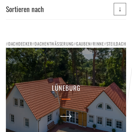
↓
Sortieren nach
#
DACHDECKER
#
DACHENTWÄSSERUNG
#
GAUBEN
#
RINNE
#
STEILDACH
LÜNEBURG